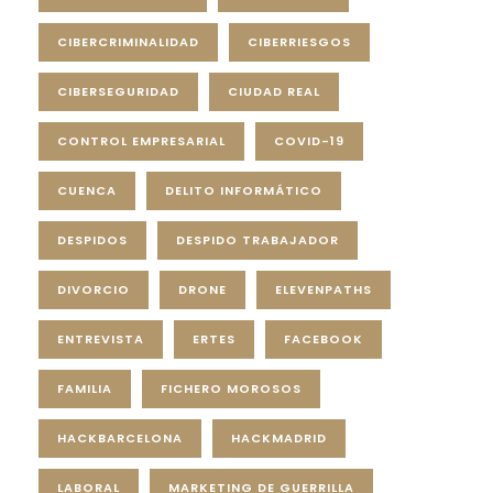
CIBERCRIMINALIDAD
CIBERRIESGOS
CIBERSEGURIDAD
CIUDAD REAL
CONTROL EMPRESARIAL
COVID-19
CUENCA
DELITO INFORMÁTICO
DESPIDOS
DESPIDO TRABAJADOR
DIVORCIO
DRONE
ELEVENPATHS
ENTREVISTA
ERTES
FACEBOOK
FAMILIA
FICHERO MOROSOS
HACKBARCELONA
HACKMADRID
LABORAL
MARKETING DE GUERRILLA