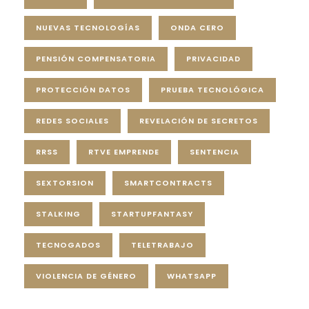
NUEVAS TECNOLOGÍAS
ONDA CERO
PENSIÓN COMPENSATORIA
PRIVACIDAD
PROTECCIÓN DATOS
PRUEBA TECNOLÓGICA
REDES SOCIALES
REVELACIÓN DE SECRETOS
RRSS
RTVE EMPRENDE
SENTENCIA
SEXTORSION
SMARTCONTRACTS
STALKING
STARTUPFANTASY
TECNOGADOS
TELETRABAJO
VIOLENCIA DE GÉNERO
WHATSAPP