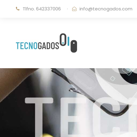
Tlfno. 642337006
·
info@tecnogados.com