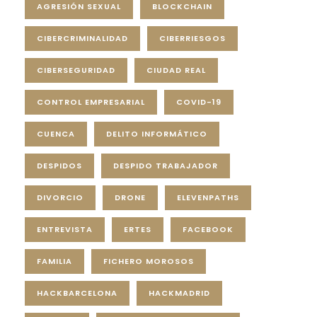
AGRESIÓN SEXUAL
BLOCKCHAIN
CIBERCRIMINALIDAD
CIBERRIESGOS
CIBERSEGURIDAD
CIUDAD REAL
CONTROL EMPRESARIAL
COVID-19
CUENCA
DELITO INFORMÁTICO
DESPIDOS
DESPIDO TRABAJADOR
DIVORCIO
DRONE
ELEVENPATHS
ENTREVISTA
ERTES
FACEBOOK
FAMILIA
FICHERO MOROSOS
HACKBARCELONA
HACKMADRID