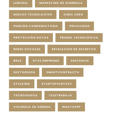
LABORAL
MARKETING DE GUERRILLA
NUEVAS TECNOLOGÍAS
ONDA CERO
PENSIÓN COMPENSATORIA
PRIVACIDAD
PROTECCIÓN DATOS
PRUEBA TECNOLÓGICA
REDES SOCIALES
REVELACIÓN DE SECRETOS
RRSS
RTVE EMPRENDE
SENTENCIA
SEXTORSION
SMARTCONTRACTS
STALKING
STARTUPFANTASY
TECNOGADOS
TELETRABAJO
VIOLENCIA DE GÉNERO
WHATSAPP