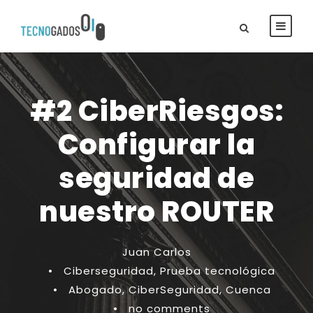
#2 CiberRiesgos:
Configurar la
seguridad de
nuestro ROUTER
Juan Carlos
•
Ciberseguridad
,
Prueba tecnológica
•
Abogado
,
CiberSeguridad
,
Cuenca
•
no comments