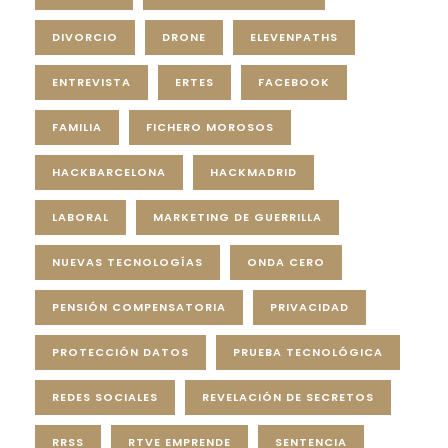
DIVORCIO
DRONE
ELEVENPATHS
ENTREVISTA
ERTES
FACEBOOK
FAMILIA
FICHERO MOROSOS
HACKBARCELONA
HACKMADRID
LABORAL
MARKETING DE GUERRILLA
NUEVAS TECNOLOGÍAS
ONDA CERO
PENSIÓN COMPENSATORIA
PRIVACIDAD
PROTECCIÓN DATOS
PRUEBA TECNOLÓGICA
REDES SOCIALES
REVELACIÓN DE SECRETOS
RRSS
RTVE EMPRENDE
SENTENCIA