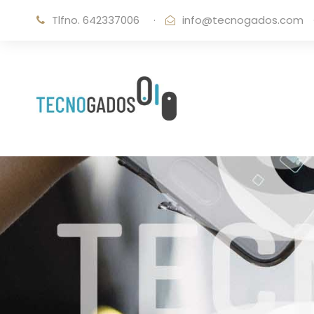
Tlfno. 642337006
·
info@tecnogados.com