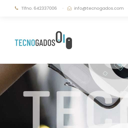
Tlfno. 642337006
·
info@tecnogados.com