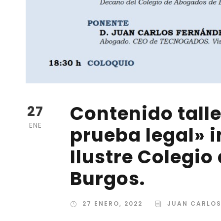
Contenido tall
27
ENE
prueba legal» i
Ilustre Colegi
Burgos.
27 ENERO, 2022
JUAN CARLO