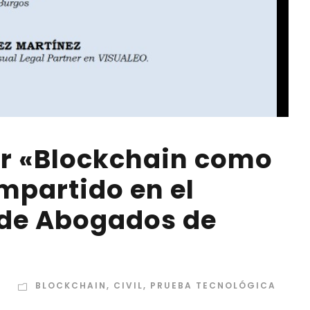
er «Blockchain como
mpartido en el
o de Abogados de
S
BLOCKCHAIN
,
CIVIL
,
PRUEBA TECNOLÓGICA